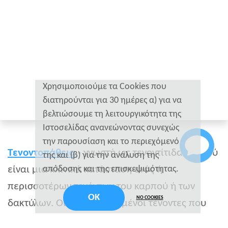
Χρησιμοποιούμε τα Cookies που
διατηρούνται για 30 ημέρες α) για να
βελτιώσουμε τη λειτουργικότητα της
Iστοσελίδας ανανεώνοντας συνεχώς
την παρουσίαση και το περιεχόμενό
Τενοντοπάθεια
- γνωστή ως τενοντίτιδα- χεριού
της και (β) για την ανάλυση της
είναι μια κλινικά κατάσταση ενός ή
απόδοσης και της επισκεψιμότητας.
περισσοτέρων τενόντων του καρπού ή των
OK
NO COOKIES
δακτύλων. Οι πιο συνηθισμένοι τένοντες που
συναντάμε να πάσχουν ανήκουν στους μυς των: