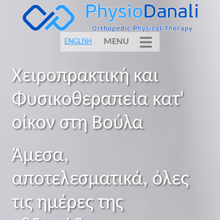
MENU
ENGLISH
Χειροπρακτική και
Φυσικοθεραπεία κατ'
οίκον στη Βούλα
Άμεσα,
αποτελεσματικά, όλες
τις ημέρες της