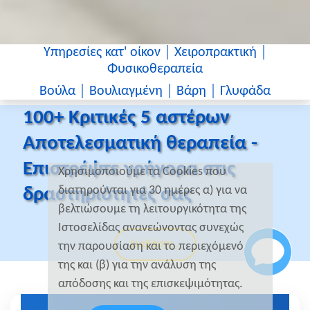
Υπηρεσίες κατ' οίκον │ Χειροπρακτική │
Φυσικοθεραπεία
Βούλα │ Βουλιαγμένη │ Βάρη │ Γλυφάδα
100+ Κριτικές 5 αστέρων
Αποτελεσματική θεραπεία -
Επιστρέψτε γρήγορα στις
Χρησιμοποιούμε τα Cookies που
διατηρούνται για 30 ημέρες α) για να
δραστηριότητές σας
βελτιώσουμε τη λειτουργικότητα της
Ιστοσελίδας ανανεώνοντας συνεχώς
Διαβάστε...
την παρουσίαση και το περιεχόμενό
της και (β) για την ανάλυση της
απόδοσης και της επισκεψιμότητας.